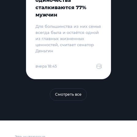
одиночества
сталкиваются 77%
мужчин
Для большинства из них семья
всегда была и остаётся одной
из главных жизненных
ценностей, считает сенатор
Деньгин
вчера 18:45
Смотреть все
Это интересно