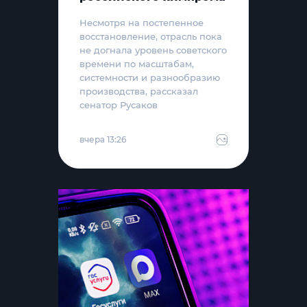
Несмотря на постепенное
восстановление, отрасль пока
не догнала уровень советского
времени по масштабам,
системности и разнообразию
производства, рассказал
сенатор Русаков
вчера 13:26