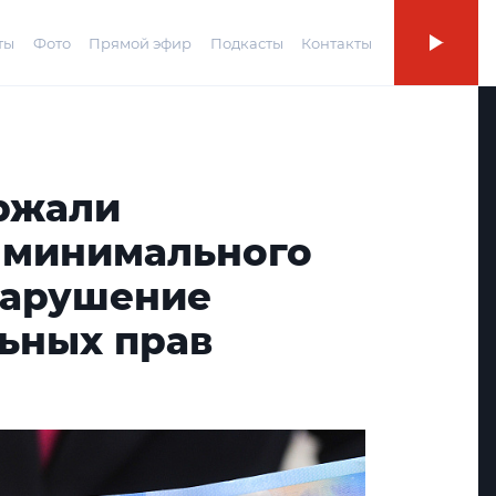
ты
Фото
Прямой эфир
Подкасты
Контакты
ржали
 минимального
нарушение
ьных прав