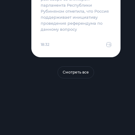
парламента Республики
Рубиняном отметила, что Россия
поддерживает инициативу
проведения референдума по
данному вопросу
18:32
Смотреть все