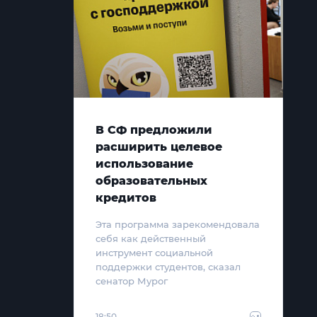
В СФ предложили
расширить целевое
использование
образовательных
кредитов
Эта программа зарекомендовала
себя как действенный
инструмент социальной
поддержки студентов, сказал
сенатор Мурог
18:50