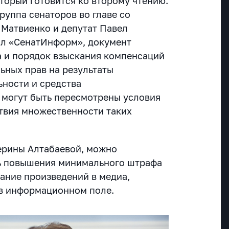
торый готовится ко второму чтению.
руппа сенаторов во главе со
Матвиенко и депутат Павел
ал «СенатИнформ», документ
а и порядок взыскания компенсаций
ьных прав на результаты
ьности и средства
 могут быть пересмотрены условия
твия множественности таких
ерины Алтабаевой, можно
ь повышения минимального штрафа
вание произведений в медиа,
в информационном поле.