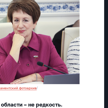
аментский фотоархив
/
области – не редкость.