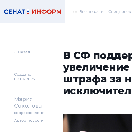
Все новости
Спецпроек
В СФ подде
← Назад
увеличение
Создано
штрафа за 
09.06.2025
исключител
Мария
Соколова
корреспондент
Автор новости