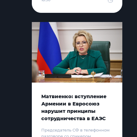
Матвиенко: вступление
Армении в Евросоюз
нарушит принципы
сотрудничества в ЕАЭС
Председатель СФ в телефонном
разговоре со спикером