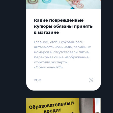
Какие повреждённые
купюры обязаны принять
в магазине
Главное, чтобы сохранилась
читаемость номинала, серийных
номеров и отсутствовали пятна,
перекрывающие изображение,
отметили эксперты
«Объясняем.РФ»
19:26