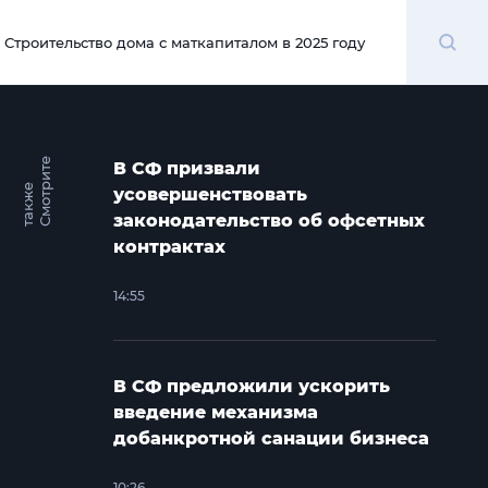
Поиск
Строительство дома с маткапиталом в 2025 году
00:00
С
м
о
т
и
т
е
т
а
к
ж
В СФ призвали
р
е
усовершенствовать
законодательство об офсетных
контрактах
14:55
В СФ предложили ускорить
введение механизма
добанкротной санации бизнеса
10:26