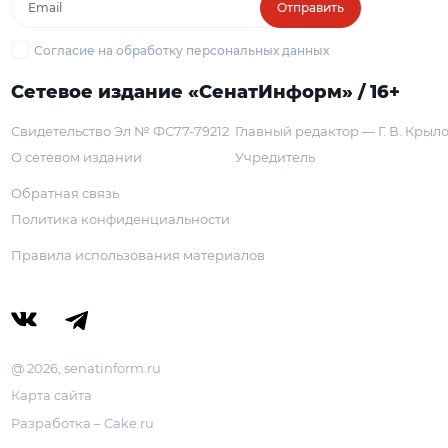
Отправить
Согласие на обработку персональных данных
Сетевое издание «СенатИнформ» / 16+
Свидетельство Эл № ФС77-79212
Главный редактор — Г. В. Крыл
О сетевом издании
Учредитель
Обратная связь
Политика конфиденциальности
Правила использования материалов
@ 2026, senatinform.ru
Карта сайта
Разработка – Cake.ru