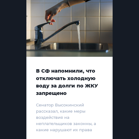
В СФ напомнили, что
отключать холодную
воду за долги по ЖКУ
запрещено
Сенатор Высокинский
рассказал, какие меры
воздействия на
неплательщиков законны, а
какие нарушают их права