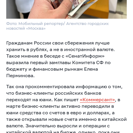
Фото: Мобильный репортер/ Агентство городских
новостей «Москва»
Гражданам России свои сбережения лучше
хранить в рублях, а не в иностранной валюте.
Такое мнение в беседе с «СенатИнформ»
выразила первый замглавы Комитета СФ по
бюджету и финансовым рынкам Елена
Перминова.
Так она прокомментировала информацию о том,
что бизнес-клиенты российских банков
переходят на юани. Как пишет
«Коммерсант»
, в
марте бизнес-клиенты активно переводили в
юани средства со счетов в евро и долларах, а
также открывали новые счета именно в китайской
валюте. Значительно выросли и операции с
китайской валютой на бирже, однако, пока они