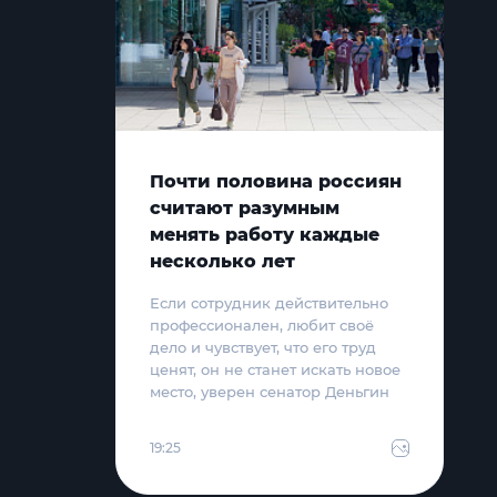
Почти половина россиян
считают разумным
менять работу каждые
несколько лет
Если сотрудник действительно
профессионален, любит своё
дело и чувствует, что его труд
ценят, он не станет искать новое
место, уверен сенатор Деньгин
19:25