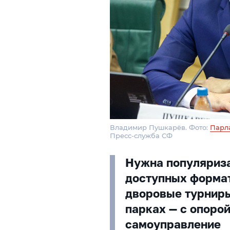
Владимир Пушкарёв. Фото:
Парл
Пресс-служба СФ
Нужна популяриз
доступных формат
дворовые турниры
парках — с опорой
самоуправление