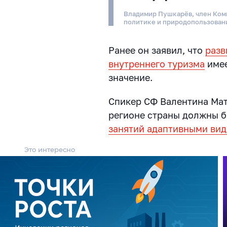
Владимир Пушкарёв, член Ком
политике и природопользова
Ранее он заявил, что
разв
внутреннего туризма
имее
значение.
Спикер СФ Валентина Мат
регионе страны должны 
занятий адаптивными вид
Это интересно