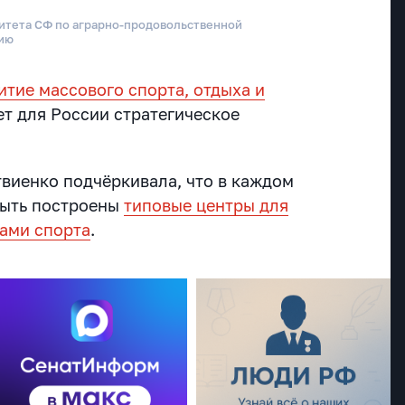
итета СФ по аграрно-продовольственной
нию
итие массового спорта, отдыха и
т для России стратегическое
виенко подчёркивала, что в каждом
быть построены
типовые центры для
ами спорта
.