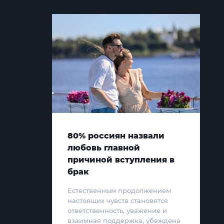
80% россиян назвали
любовь главной
причиной вступления в
брак
Естественным продолжением
настоящих чувств становятся
ответственность, уважение и
взаимная поддержка, убеждена