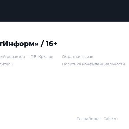
тИнформ» / 16+
ый редактор — Г. В. Крылов
Обратная связь
дитель
Политика конфиденциальности
Разработка – Cake.ru