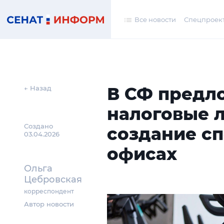
Все новости
Спецпроек
В СФ предл
← Назад
налоговые 
Создано
создание сп
03.04.2026
офисах
Ольга
Цебровская
корреспондент
Автор новости