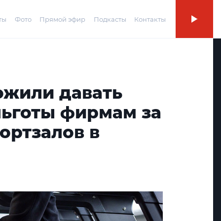
ты
Фото
Прямой эфир
Подкасты
Контакты
ожили давать
льготы фирмам за
ортзалов в