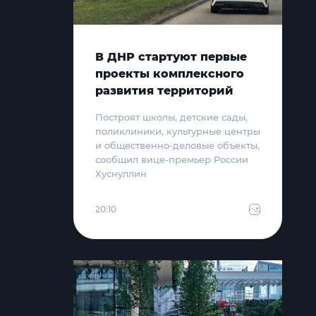
В ДНР стартуют первые
проекты комплексного
развития территорий
Построят школы, детские сады,
поликлиники, культурные центры
и общественно-деловые объекты,
сообщил вице-премьер России
Хуснуллин
20:10