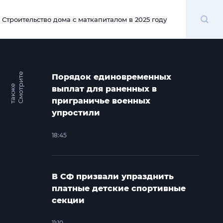
Поиск
Строительство дома с маткапиталом в 2025 году
00:00
С
м
о
т
и
т
е
т
а
к
ж
Порядок единовременных
р
е
выплат для раненных в
приграничье военных
упростили
18:45
В СФ призвали упразднить
платные детские спортивные
секции
11:10