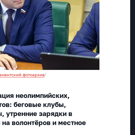
аментский фотоархив
/
ация неолимпийских,
ов: беговые клубы,
, утренние зарядки в
 на волонтёров и местное