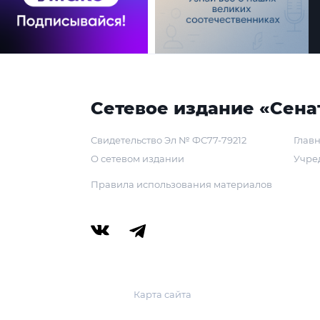
Сетевое издание «Сена
Свидетельство Эл № ФС77-79212
Главн
О сетевом издании
Учре
Правила использования материалов
Карта сайта