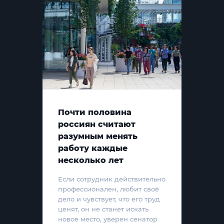
Почти половина
россиян считают
разумным менять
работу каждые
несколько лет
Если сотрудник действительно
профессионален, любит своё
дело и чувствует, что его труд
ценят, он не станет искать
новое место, уверен сенатор