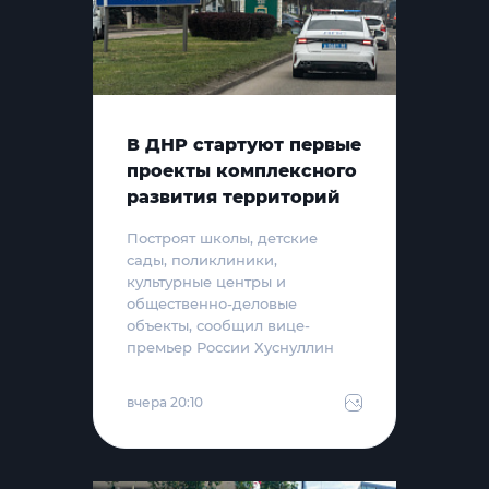
В ДНР стартуют первые
проекты комплексного
развития территорий
Построят школы, детские
сады, поликлиники,
культурные центры и
общественно-деловые
объекты, сообщил вице-
премьер России Хуснуллин
вчера 20:10