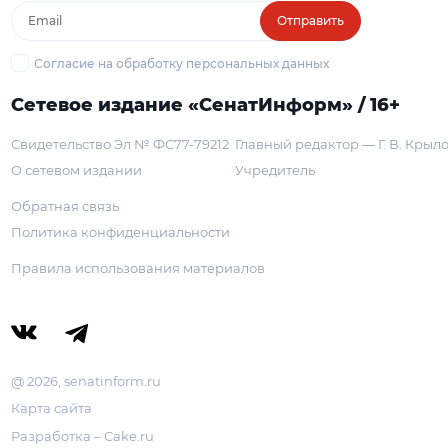
Отправить
Согласие на обработку персональных данных
Сетевое издание «СенатИнформ» / 16+
Свидетельство Эл № ФС77-79212
Главный редактор — Г. В. Крыл
О сетевом издании
Учредитель
Обратная связь
Политика конфиденциальности
Правила использования материалов
@ 2026, senatinform.ru
Карта сайта
Разработка – Cake.ru