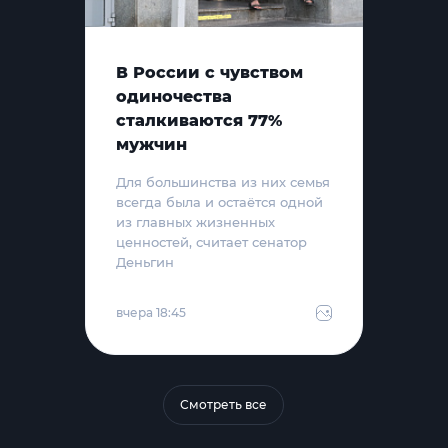
В России с чувством
одиночества
сталкиваются 77%
мужчин
Для большинства из них семья
всегда была и остаётся одной
из главных жизненных
ценностей, считает сенатор
Деньгин
вчера 18:45
Смотреть все