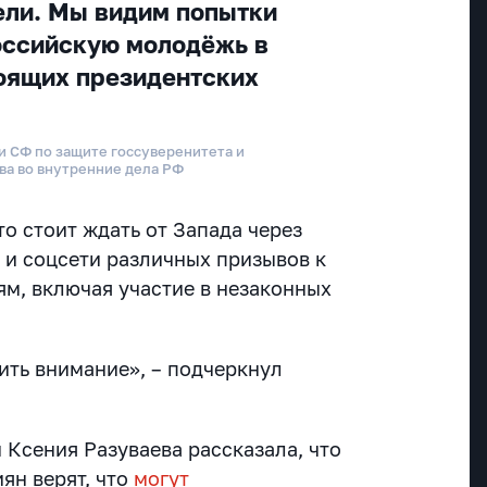
ели. Мы видим попытки
оссийскую молодёжь в
оящих президентских
и СФ по защите госсуверенитета и
а во внутренние дела РФ
о стоит ждать от Запада через
и соцсети различных призывов к
м, включая участие в незаконных
ить внимание», – подчеркнул
 Ксения Разуваева рассказала, что
ян верят, что
могут