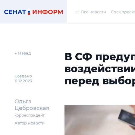
Все новости
Спецпроек
В СФ преду
← Назад
воздействи
Создано
перед выбо
11.12.2023
Ольга
Цебровская
корреспондент
Автор новости