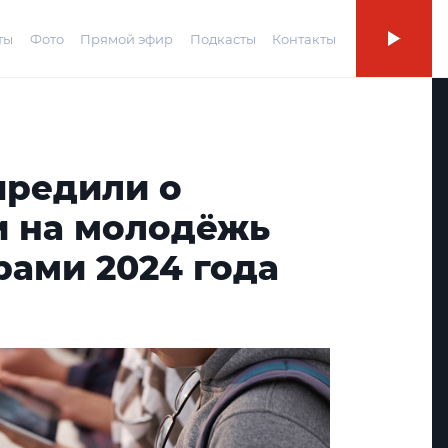
ты
Фото
Прямой эфир
Подкасты
Контакты
предили о
и на молодёжь
рами 2024 года