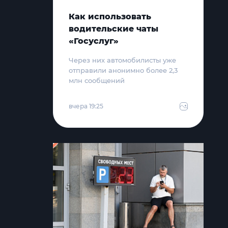
Как использовать
водительские чаты
«Госуслуг»
Через них автомобилисты уже
отправили анонимно более 2,3
млн сообщений
вчера 19:25