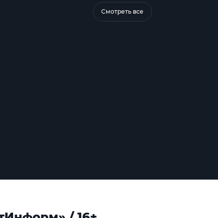
Смотреть все
тИнформ» / 16+