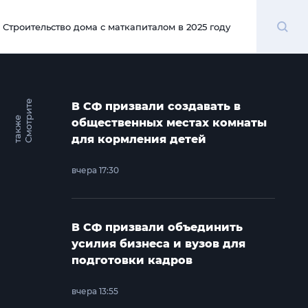
Поиск
Строительство дома с маткапиталом в 2025 году
00:00
С
м
о
т
и
т
е
т
а
к
ж
В СФ призвали создавать в
р
е
общественных местах комнаты
для кормления детей
вчера 17:30
В СФ призвали объединить
усилия бизнеса и вузов для
подготовки кадров
вчера 13:55