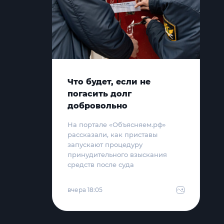
Что будет, если не
погасить долг
добровольно
На портале «Объясняем.рф»
рассказали, как приставы
запускают процедуру
принудительного взыскания
средств после суда
вчера 18:05