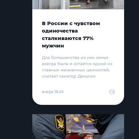
В России с чувством
одиночества
сталкиваются 77%
мужчин
Для большинства из них семья
всегда была и остаётся одной из
главных жизненных ценностей,
считает сенатор Деньгин
вчера 18:45