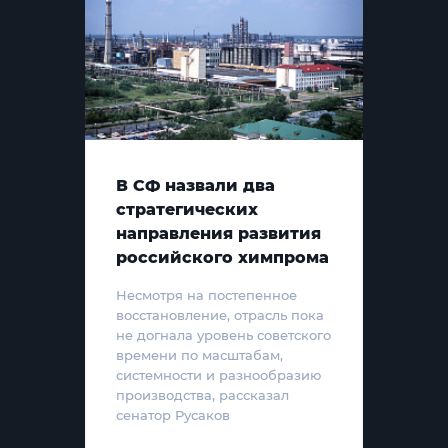
В СФ назвали два
стратегических
направления развития
российского химпрома
Несмотря на постепенное
восстановление, отрасль пока
не догнала уровень советского
времени по масштабам,
системности и разнообразию
производства, рассказал
сенатор Русаков