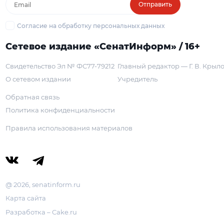
Отправить
Согласие на обработку персональных данных
Сетевое издание «СенатИнформ» / 16+
Свидетельство Эл № ФС77-79212
Главный редактор — Г. В. Крыл
О сетевом издании
Учредитель
Обратная связь
Политика конфиденциальности
Правила использования материалов
@ 2026, senatinform.ru
Карта сайта
Разработка – Cake.ru