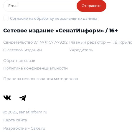
Отправить
Согласие на обработку персональных данных
Сетевое издание «СенатИнформ» / 16+
Свидетельство Эл № ФС77-79212
Главный редактор — Г. В. Крыл
О сетевом издании
Учредитель
Обратная связь
Политика конфиденциальности
Правила использования материалов
@ 2026, senatinform.ru
Карта сайта
Разработка – Cake.ru