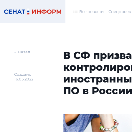
Все новости
Спецпроек
В СФ призв
← Назад
контролиро
Создано
иностранны
16.05.2022
ПО в Росси