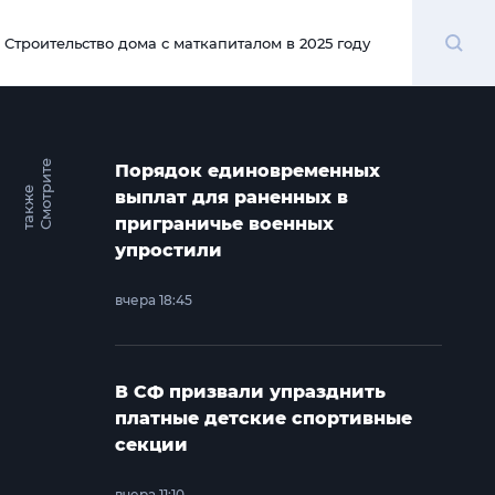
Поиск
Строительство дома с маткапиталом в 2025 году
00:00
С
м
о
т
и
т
е
т
а
к
ж
Порядок единовременных
р
е
выплат для раненных в
приграничье военных
упростили
вчера 18:45
В СФ призвали упразднить
платные детские спортивные
секции
вчера 11:10