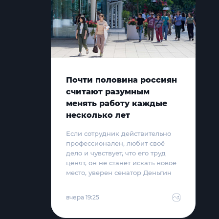
Почти половина россиян
считают разумным
менять работу каждые
несколько лет
Если сотрудник действительно
профессионален, любит своё
дело и чувствует, что его труд
ценят, он не станет искать новое
место, уверен сенатор Деньгин
вчера 19:25