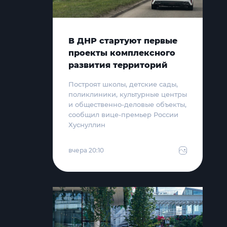
В ДНР стартуют первые
проекты комплексного
развития территорий
Построят школы, детские сады,
поликлиники, культурные центры
и общественно-деловые объекты,
сообщил вице-премьер России
Хуснуллин
вчера 20:10