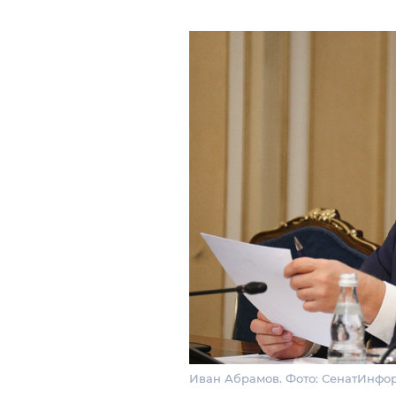
Иван Абрамов. Фото: СенатИнфо