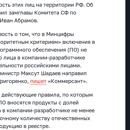
ость этих лиц на территории РФ. Об
ил замглавы Комитета СФ по
 Иван Абрамов.
ость о том, что в Минцифры
иоритетным критерием» включения в
рограммного обеспечения (ПО) не
о лица в компании-разработчике
тельности российскими лицами.
министр Максут Шадаев направил
Григоренко,
пишет
«Коммерсант».
о действующие правила, по которым
ПО вносятся продукты с долей
а в компании-разработчике не менее
точному количеству отечественных
одукцию в реестре.