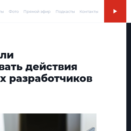
ты
Фото
Прямой эфир
Подкасты
Контакты
али
вать действия
х разработчиков
и