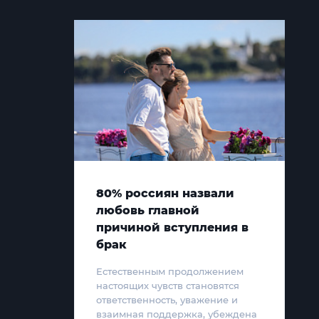
80% россиян назвали
любовь главной
причиной вступления в
брак
Естественным продолжением
настоящих чувств становятся
ответственность, уважение и
взаимная поддержка, убеждена