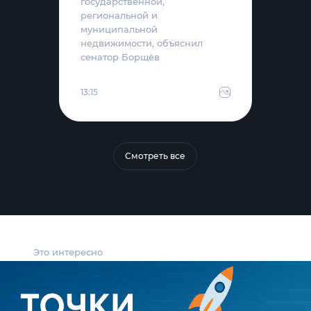
государственной,
региональной и
муниципальной
недвижимости, объяснил
сенатор Борщёв
13:15
Смотреть все
Это интересно