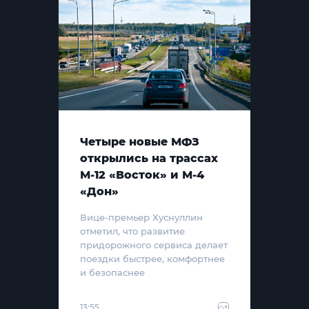
Четыре новые МФЗ
открылись на трассах
М-12 «Восток» и М-4
«Дон»
Вице-премьер Хуснуллин
отметил, что развитие
придорожного сервиса делает
поездки быстрее, комфортнее
и безопаснее
13:55