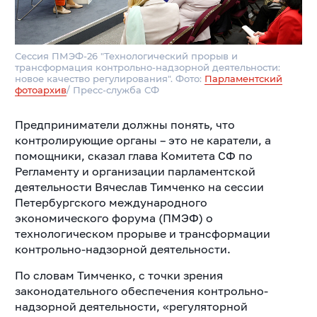
Сессия ПМЭФ-26 "Технологический прорыв и
трансформация контрольно-надзорной деятельности:
новое качество регулирования". Фото:
Парламентский
фотоархив
/ Пресс-служба СФ
Предприниматели должны понять, что
контролирующие органы – это не каратели, а
помощники, сказал глава Комитета СФ по
Регламенту и организации парламентской
деятельности Вячеслав Тимченко на сессии
Петербургского международного
экономического форума (ПМЭФ) о
технологическом прорыве и трансформации
контрольно-надзорной деятельности.
По словам Тимченко, с точки зрения
законодательного обеспечения контрольно-
надзорной деятельности, «регуляторной