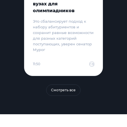
вузах для
олимпиадников
Это сбалансирует подход к
набору абитуриентов и
сохранит равные возможности
для разных категорий
поступающих, уверен сенатор
Мурог
11:50
Смотреть все