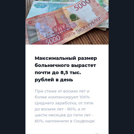
Максимальный размер
больничного вырастет
почти до 8,5 тыс.
рублей в день
При стаже от восьми лет и
более компенсируют 100%
среднего заработка, от пяти
до восьми лет - 80%, а от
шести месяцев до пяти лет -
60%, напомнили в Соцфонде