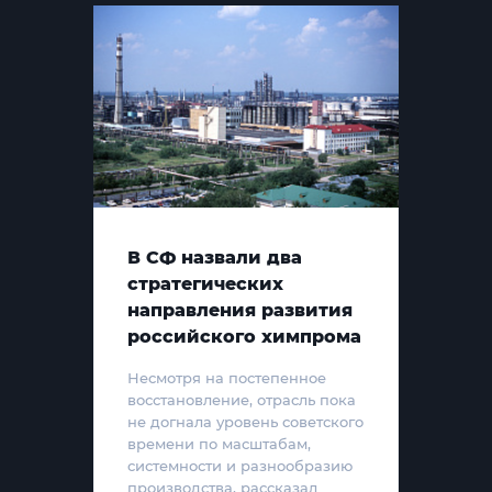
В СФ назвали два
стратегических
направления развития
российского химпрома
Несмотря на постепенное
восстановление, отрасль пока
не догнала уровень советского
времени по масштабам,
системности и разнообразию
производства, рассказал