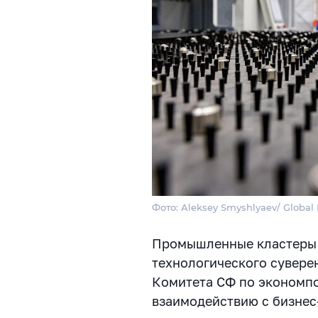
Фото: Aleksey Smyshlyaev/ Global 
Промышленные кластеры 
технологического суверен
Комитета СФ по экономпо
взаимодействию с бизне