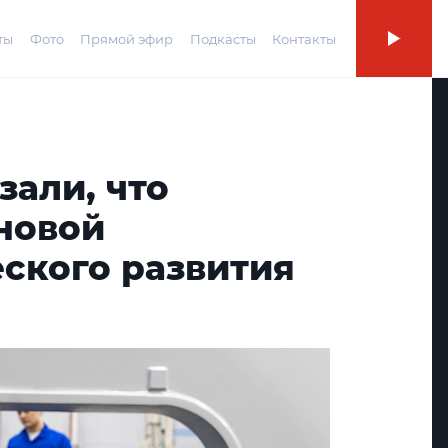
ты
Фото
Прямой эфир
Подкасты
Контакты
зали, что
новой
ского развития