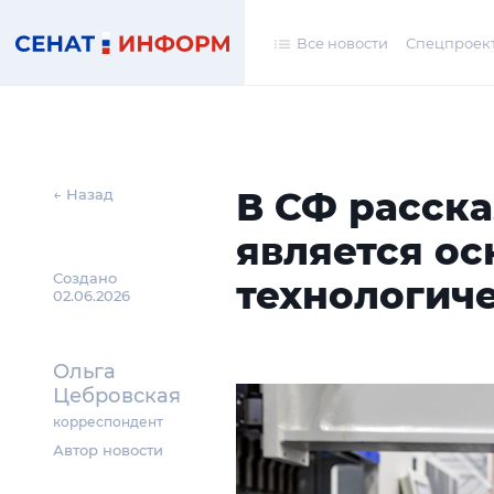
Все новости
Спецпроек
В СФ расска
← Назад
является ос
Создано
технологиче
02.06.2026
Ольга
Цебровская
корреспондент
Автор новости