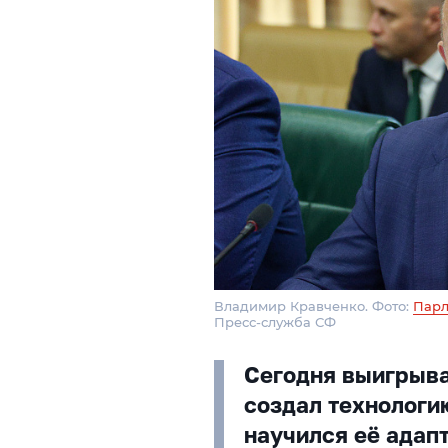
Владимир Кравченко. Фото:
Парл
Пресс-служба СФ
Сегодня выигрыва
создал технологию
научился её адап