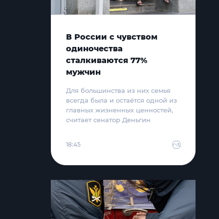
В России с чувством
одиночества
сталкиваются 77%
мужчин
Для большинства из них семья
всегда была и остаётся одной из
главных жизненных ценностей,
считает сенатор Деньгин
18:45