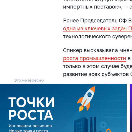
импортных поставок», — 
Ранее Председатель СФ В
одна из ключевых задач 
технологического сувере
Спикер высказывала мне
роста промышленности
в 
только в этом случае бу
развитие всех субъектов
Это интересно