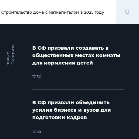
Поиск
Строительство дома с маткапиталом в 2025 году
00:00
С
м
о
т
и
т
е
т
а
к
ж
В СФ призвали создавать в
р
е
общественных местах комнаты
для кормления детей
17:30
В СФ призвали объединить
усилия бизнеса и вузов для
подготовки кадров
13:55