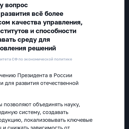
у вопрос
 развития всё более
сом качества управления,
ститутов и способности
авать среду для
новления решений
митета СФ по экономической политике
учению Президента в России
 для развития отечественной
 позволяют объединять науку,
единую систему, создавать
одукцию, локализовывать ключевые
ы и снижать зависимость от