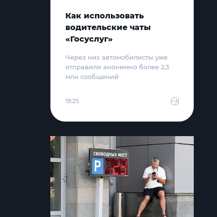
Как использовать
водительские чаты
«Госуслуг»
Через них автомобилисты уже
отправили анонимно более 2,3
млн сообщений
19:25