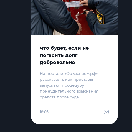
Что будет, если не
погасить долг
добровольно
На портале «Объясняем.рф»
рассказали, как приставы
запускают процедуру
принудительного взыскания
средств после суда
18:05