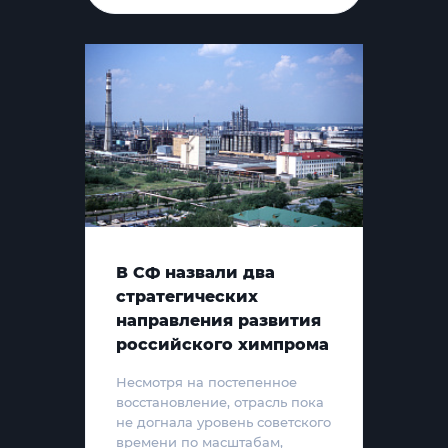
В СФ назвали два
стратегических
направления развития
российского химпрома
Несмотря на постепенное
восстановление, отрасль пока
не догнала уровень советского
времени по масштабам,