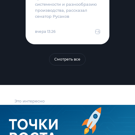
системности и разнообразию
производства, рассказал
сенатор Русаков
вчера 13:26
Смотреть все
Это интересно