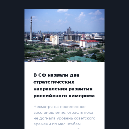
В СФ назвали два
стратегических
направления развития
российского химпрома
Несмотря на постепенное
восстановление, отрасль пока
не догнала уровень советского
времени по масштабам,