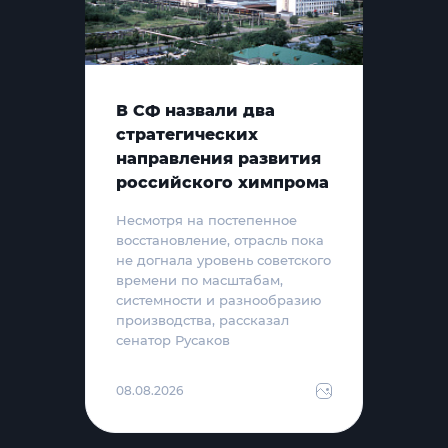
В СФ назвали два
стратегических
направления развития
российского химпрома
Несмотря на постепенное
восстановление, отрасль пока
не догнала уровень советского
времени по масштабам,
системности и разнообразию
производства, рассказал
сенатор Русаков
08.08.2026