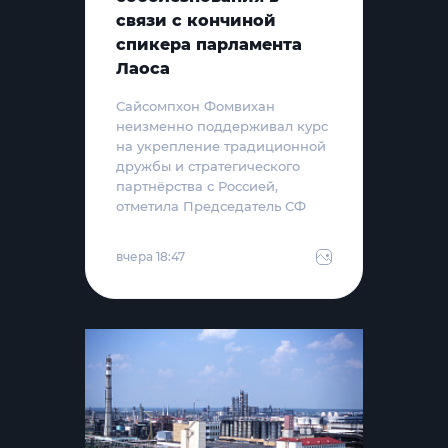
связи с кончиной
спикера парламента
Лаоса
Сайсомпхон Фомвихан
неизменно поддерживал курс
на укрепление традиционной
дружбы и стратегического
партнёрства с Россией,
отметила Председатель СФ
вчера 18:47