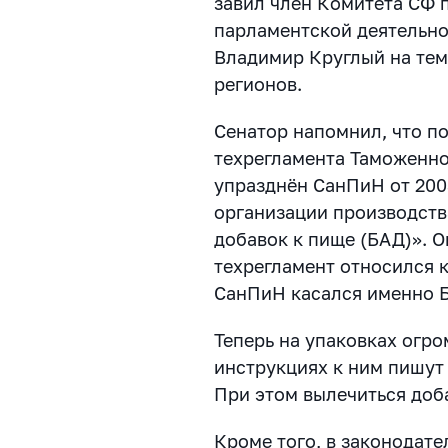
завил
член Комитета СФ п
парламентской деятельно
Владимир Круглый на тем
регионов.
Сенатор напомнил, что по
техрегламента Таможенног
упразднён СанПиН от 200
организации производств
добавок к пище (БАД)». О
техрегламент относился 
СанПиН касался именно 
Теперь на упаковках огро
инструкциях к ним пишут
При этом вылечиться до
Кроме того, в законодате