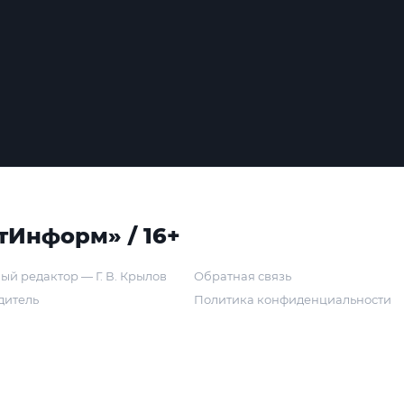
тИнформ» / 16+
ый редактор — Г. В. Крылов
Обратная связь
дитель
Политика конфиденциальности