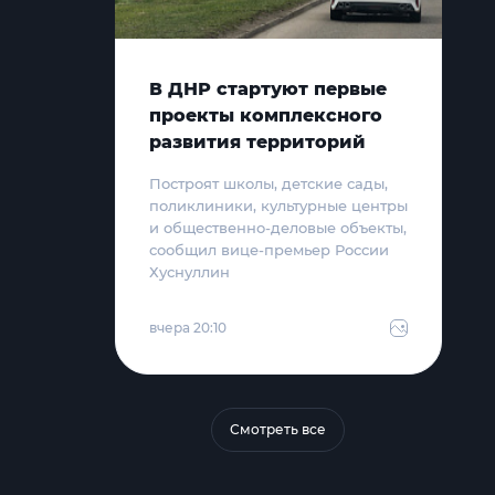
В ДНР стартуют первые
проекты комплексного
развития территорий
Построят школы, детские сады,
поликлиники, культурные центры
и общественно-деловые объекты,
сообщил вице-премьер России
Хуснуллин
вчера 20:10
Смотреть все