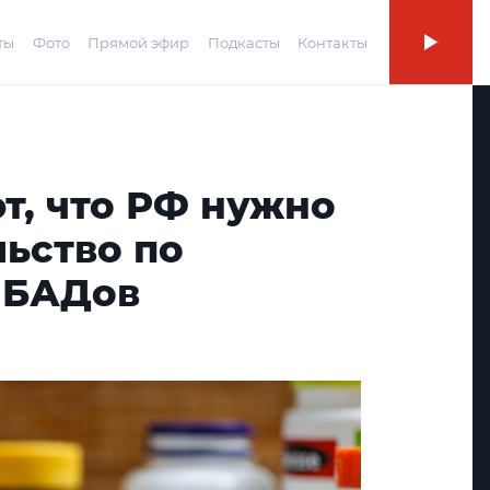
ты
Фото
Прямой эфир
Подкасты
Контакты
т, что РФ нужно
ьство по
 БАДов