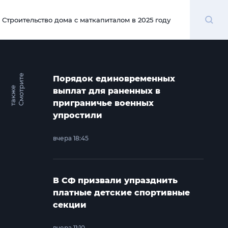
Поиск
Строительство дома с маткапиталом в 2025 году
00:00
С
м
о
т
и
т
е
т
а
к
ж
Порядок единовременных
р
е
выплат для раненных в
приграничье военных
упростили
вчера 18:45
В СФ призвали упразднить
платные детские спортивные
секции
вчера 11:10