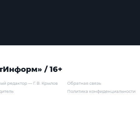
тИнформ» / 16+
ый редактор — Г. В. Крылов
Обратная связь
дитель
Политика конфиденциальности