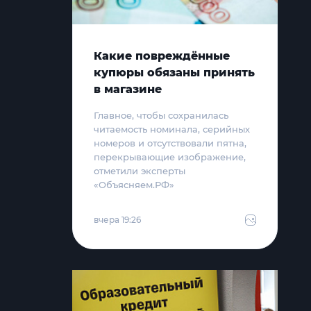
Какие повреждённые
купюры обязаны принять
в магазине
Главное, чтобы сохранилась
читаемость номинала, серийных
номеров и отсутствовали пятна,
перекрывающие изображение,
отметили эксперты
«Объясняем.РФ»
вчера 19:26