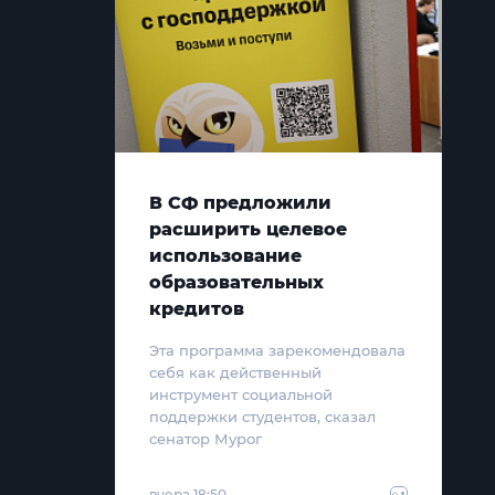
В СФ предложили
расширить целевое
использование
образовательных
кредитов
Эта программа зарекомендовала
себя как действенный
инструмент социальной
поддержки студентов, сказал
сенатор Мурог
вчера 18:50