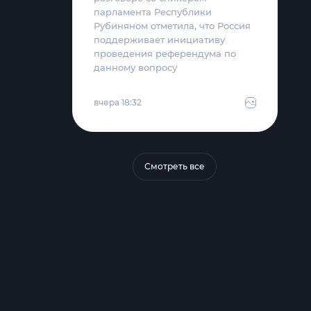
парламента Республики
Рубиняном отметила, что Россия
поддерживает инициативу
проведения референдума по
данному вопросу
вчера 18:32
Смотреть все