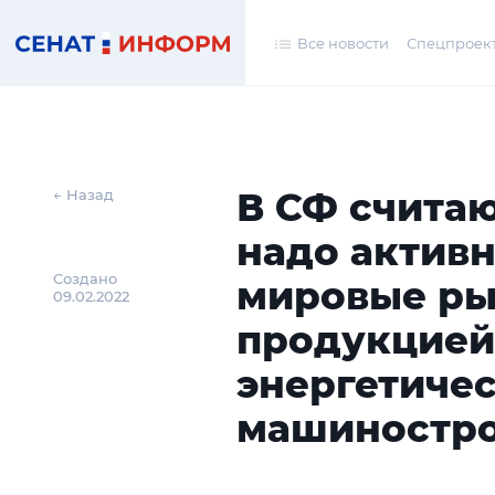
Все новости
Спецпроек
В СФ считаю
← Назад
надо активн
Создано
мировые ры
09.02.2022
продукцие
энергетиче
машиностр