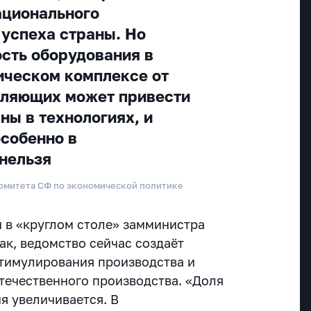
ационального
 успеха страны. Но
сть оборудования в
ическом комплексе от
вляющих может привести
ны в технологиях, и
особенно в
нельзя
Комитета СФ по экономической политике
 в «круглом столе» замминистра
ак, ведомство сейчас создаёт
тимулирования производства и
течественного производства. «Доля
я увеличивается. В