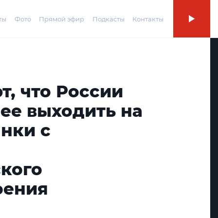
ты
Фото
Прямой эфир
Подкасты
Контакты
т, что России
ее выходить на
нки с
й
ского
оения