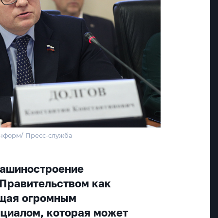
Информ/ Пресс-служба
машиностроение
Правительством как
ющая огромным
циалом, которая может