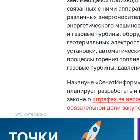
связанных с ними аппара
различных энергоносител
энергетического машинос
и газовые турбины, обор
геотермальных электрост
установки, автоматическ
процессы горения топлива
газовые турбины, давлени
Накануне «СенатИнформ»
планирует разработать и 
закона о
штрафах за нес
обязательной доли закуп
Это интересно