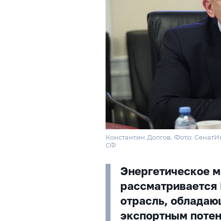
Константин Долгов. Фото: Сенат
СФ
Энергетическое 
рассматривается 
отрасль, облада
экспортным потен