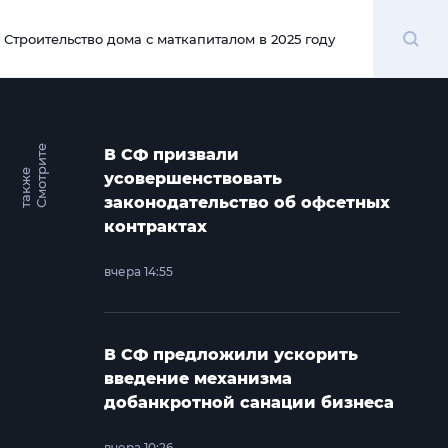
Поиск
Строительство дома с маткапиталом в 2025 году
00:00
С
м
о
т
и
т
е
т
а
к
ж
В СФ призвали
р
е
усовершенствовать
законодательство об офсетных
контрактах
вчера 14:55
В СФ предложили ускорить
введение механизма
добанкротной санации бизнеса
вчера 10:26