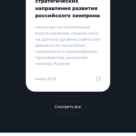
стратегических
направления развития
российского химпрома
Несмотря на постепенное
восстановление, отрасль пока
не догнала уровень советского
времени по масштабам,
системности и разнообразию
производства, рассказал
сенатор Русаков
вчера 13:26
Смотреть все