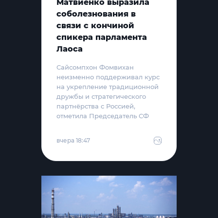
Матвиенко выразила
соболезнования в
связи с кончиной
спикера парламента
Лаоса
Сайсомпхон Фомвихан
неизменно поддерживал курс
на укрепление традиционной
дружбы и стратегического
партнёрства с Россией,
отметила Председатель СФ
вчера 18:47