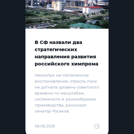
В СФ назвали два
стратегических
направления развития
российского химпрома
Несмотря на постепенное
восстановление, отрасль пока
не догнала уровень советского
времени по масштабам,
системности и разнообразию
производства, рассказал
сенатор Русаков
08.08.2026