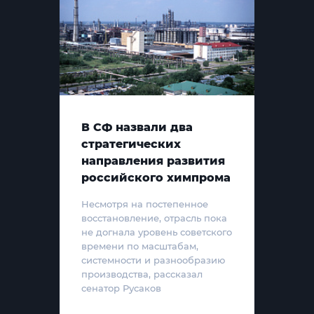
В СФ назвали два
стратегических
направления развития
российского химпрома
Несмотря на постепенное
восстановление, отрасль пока
не догнала уровень советского
времени по масштабам,
системности и разнообразию
производства, рассказал
сенатор Русаков