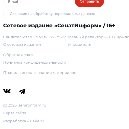
Отправить
Согласие на обработку персональных данных
Сетевое издание «СенатИнформ» / 16+
Свидетельство Эл № ФС77-79212
Главный редактор — Г. В. Крыл
О сетевом издании
Учредитель
Обратная связь
Политика конфиденциальности
Правила использования материалов
@ 2026, senatinform.ru
Карта сайта
Разработка – Cake.ru