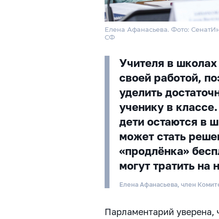
Елена Афанасьева. Фото: СенатИ
СФ
Учителя в школах
своей работой, по
уделить достаточ
ученику в классе
дети остаются в ш
может стать реше
«продлёнка» беспл
могут тратить на 
Елена Афанасьева, член Коми
Парламентарий уверена, 