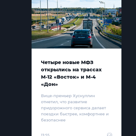
Четыре новые МФЗ
открылись на трассах
М-12 «Восток» и М-4
«Дон»
Вице-премьер Хуснуллин
отметил, что развитие
придорожного сервиса делает
поездки быстрее, комфортнее и
безопаснее
13:55