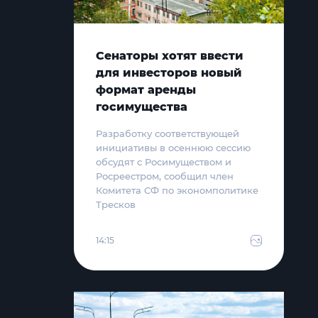
Сенаторы хотят ввести
для инвесторов новый
формат аренды
госимущества
Разработку соответствующей
инициативы в осеннюю сессию
обсудят с Росимуществом и
Росреестром, сообщил член
Комитета СФ по экономполитике
Тресков
14:15