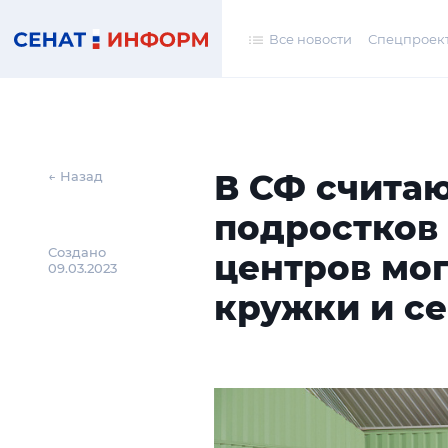
Все новости
Спецпроек
В СФ считаю
← Назад
подростков 
Создано
центров мо
09.03.2023
кружки и с