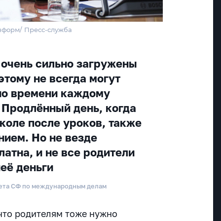
нформ/ Пресс-служба
 очень сильно загружены
этому не всегда могут
но времени каждому
. Продлённый день, когда
коле после уроков, также
нием. Но не везде
атна, и не все родители
неё деньги
тета СФ по международным делам
что родителям тоже нужно