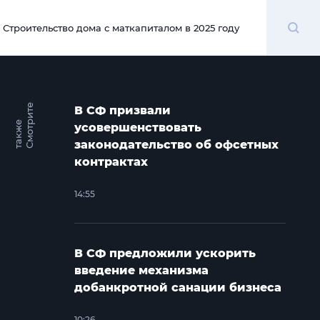
Поиск
Строительство дома с маткапиталом в 2025 году
00:00
С
м
о
т
и
т
е
т
а
к
ж
В СФ призвали
р
е
усовершенствовать
законодательство об офсетных
контрактах
14:55
В СФ предложили ускорить
введение механизма
добанкротной санации бизнеса
10:26