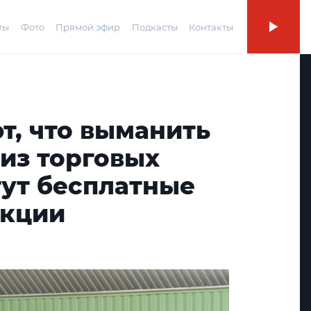
ты
Фото
Прямой эфир
Подкасты
Контакты
т, что выманить
из торговых
гут бесплатные
екции