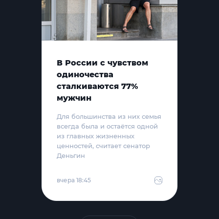
В России с чувством
одиночества
сталкиваются 77%
мужчин
Для большинства из них семья
всегда была и остаётся одной
из главных жизненных
ценностей, считает сенатор
Деньгин
вчера 18:45