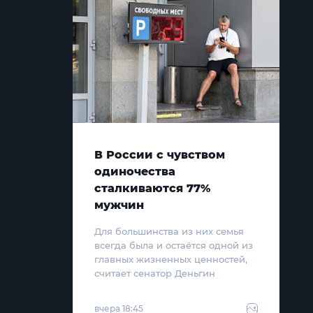
В России с чувством
одиночества
сталкиваются 77%
мужчин
Для большинства из них семья
всегда была и остаётся одной из
главных жизненных ценностей,
считает сенатор Деньгин
вчера 18:45