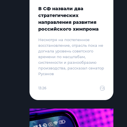
В СФ назвали два
стратегических
направления развития
российского химпрома
Несмотря на постепенное
восстановление, отрасль пока не
догнала уровень советского
времени по масштабам,
системности и разнообразию
производства, рассказал сенатор
Русаков
13:26