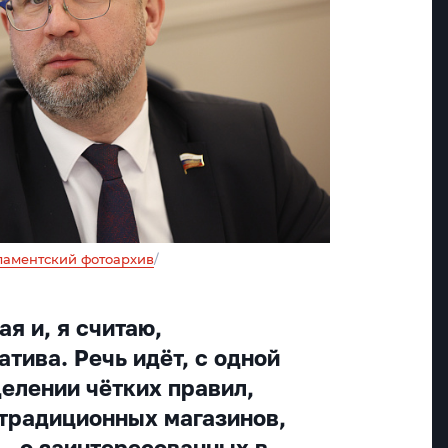
аментский фотоархив
/
я и, я считаю,
тива. Речь идёт, с одной
делении чётких правил,
 традиционных магазинов,
 — о заинтересованных в