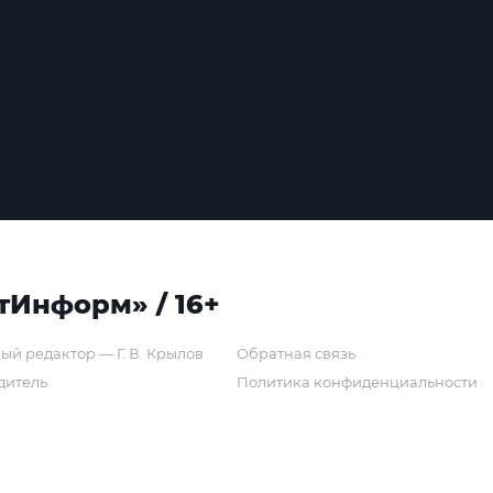
тИнформ» / 16+
ый редактор — Г. В. Крылов
Обратная связь
дитель
Политика конфиденциальности