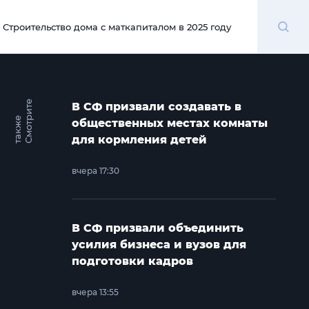
Поиск
Строительство дома с маткапиталом в 2025 году
00:00
С
м
о
т
и
т
е
т
а
к
ж
В СФ призвали создавать в
р
е
общественных местах комнаты
для кормления детей
вчера 17:30
В СФ призвали объединить
усилия бизнеса и вузов для
подготовки кадров
вчера 13:55