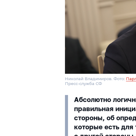
Николай Владимиров. Фото:
Парл
Пресс-служба СФ
Абсолютно логична
правильная инициа
стороны, об опре
которые есть для
с другой стороны