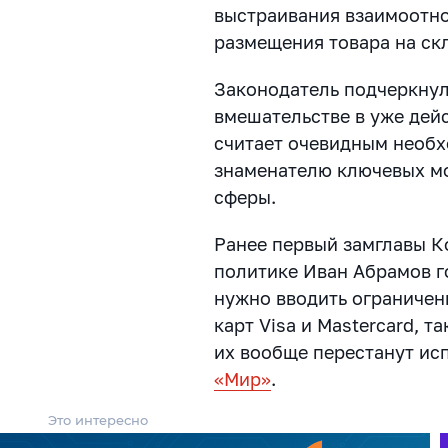
выстраивания взаимоотно
размещения товара на ск
Законодатель подчеркнул,
вмешательстве в уже дей
считает очевидным необх
знаменателю ключевых мо
сферы.
Ранее первый замглавы К
политике Иван Абрамов г
нужно вводить ограничен
карт Visa и Mastercard, т
их вообще перестанут ис
«Мир»
.
Это интересно