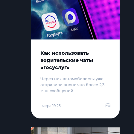
Как использовать
водительские чаты
«Госуслуг»
Через них автомобилисты уже
отправили анонимно более 2,3
млн сообщений
вчера 19:25