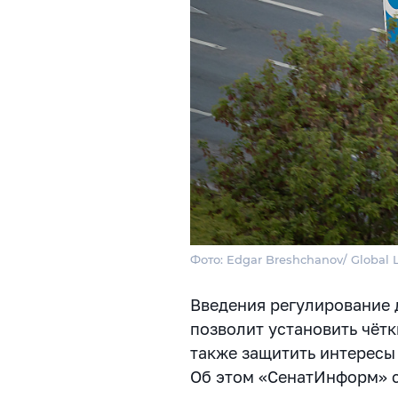
Фото: Edgar Breshchanov/ Global 
Введения регулирование 
позволит установить чётк
также защитить интересы 
Об этом «СенатИнформ» с