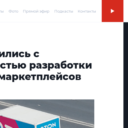
ты
Фото
Прямой эфир
Подкасты
Контакты
ились с
стью разработки
 маркетплейсов