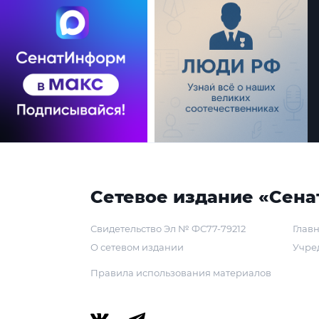
Сетевое издание «Сена
Свидетельство Эл № ФС77-79212
Главн
О сетевом издании
Учре
Правила использования материалов