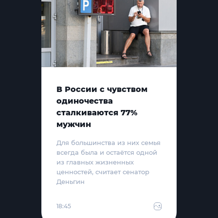
В России с чувством
одиночества
сталкиваются 77%
мужчин
Для большинства из них семья
всегда была и остаётся одной
из главных жизненных
ценностей, считает сенатор
Деньгин
18:45