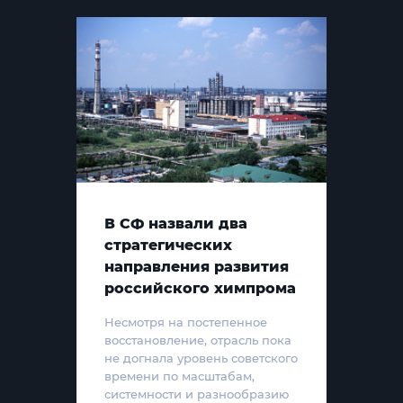
В СФ назвали два
стратегических
направления развития
российского химпрома
Несмотря на постепенное
восстановление, отрасль пока
не догнала уровень советского
времени по масштабам,
системности и разнообразию