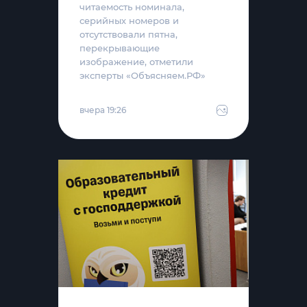
читаемость номинала,
серийных номеров и
отсутствовали пятна,
перекрывающие
изображение, отметили
эксперты «Объясняем.РФ»
вчера 19:26