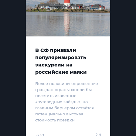
В СФ призвали
популяризировать
экскурсии на
российские маяки
Более половины опрошенных
граждан страны хотели бы
посетить известные
«путеводные звёзды», но
главным барьером остаётся
потенциально высокая
стоимость поездки
16:30