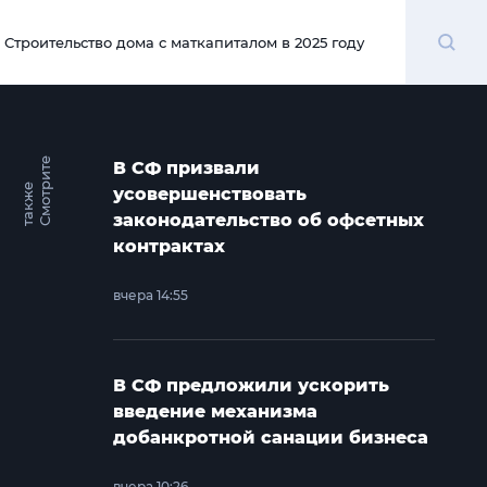
Поиск
Строительство дома с маткапиталом в 2025 году
00:00
С
м
о
т
и
т
е
т
а
к
ж
В СФ призвали
р
е
усовершенствовать
законодательство об офсетных
контрактах
вчера 14:55
В СФ предложили ускорить
введение механизма
добанкротной санации бизнеса
вчера 10:26