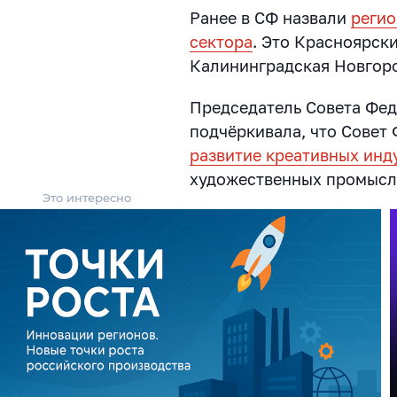
Ранее в СФ назвали
регио
сектора
. Это Красноярски
Калининградская Новгоро
Председатель Совета Фе
подчёркивала, что Совет
развитие креативных инд
художественных промысл
Это интересно