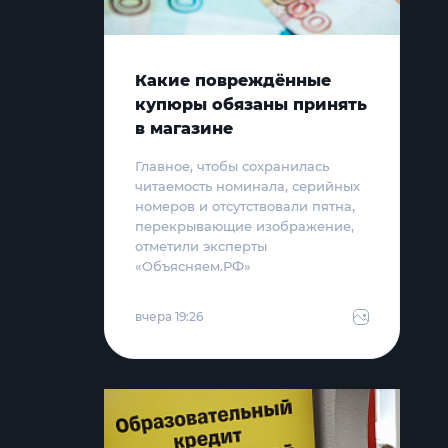
Какие повреждённые
купюры обязаны принять
в магазине
Главное, чтобы сохранилась
читаемость номинала, серийных
номеров и отсутствовали пятна,
перекрывающие изображение,
отметили эксперты
«Объясняем.РФ»
вчера 19:26