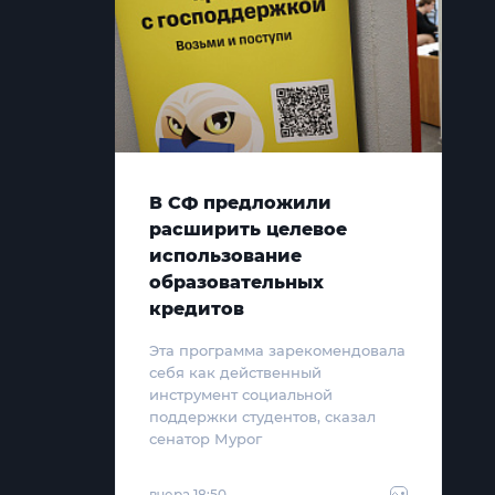
В СФ предложили
расширить целевое
использование
образовательных
кредитов
Эта программа зарекомендовала
себя как действенный
инструмент социальной
поддержки студентов, сказал
сенатор Мурог
вчера 18:50