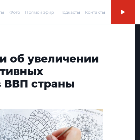
ты
Фото
Прямой эфир
Подкасты
Контакты
и об увеличении
ативных
в ВВП страны