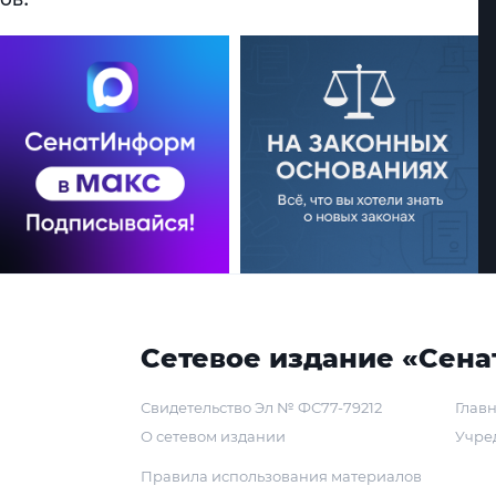
Сетевое издание «Сена
Свидетельство Эл № ФС77-79212
Главн
О сетевом издании
Учре
Правила использования материалов