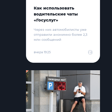
Как использовать
водительские чаты
«Госуслуг»
Через них автомобилисты уже
отправили анонимно более 2,3
млн сообщений
вчера 19:25