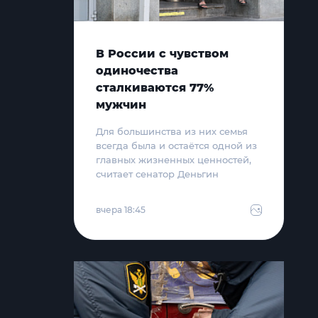
В России с чувством
одиночества
сталкиваются 77%
мужчин
Для большинства из них семья
всегда была и остаётся одной из
главных жизненных ценностей,
считает сенатор Деньгин
вчера 18:45