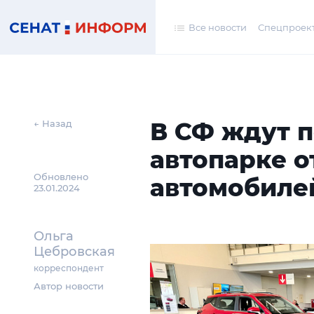
Все новости
Спецпроек
В СФ ждут п
← Назад
автопарке 
Обновлено
автомобиле
23.01.2024
Ольга
Цебровская
корреспондент
Автор новости