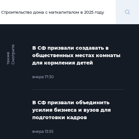
Поиск
Строительство дома с маткапиталом в 2025 году
00:00
С
м
о
т
и
т
е
т
а
к
ж
В СФ призвали создавать в
р
е
общественных местах комнаты
для кормления детей
вчера 17:30
В СФ призвали объединить
усилия бизнеса и вузов для
подготовки кадров
вчера 13:55