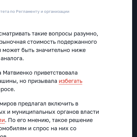
итета по Регламенту и организации
ссматривать такие вопросы разумно,
, рыночная стоимость подержанного
 может быть значительно ниже
 аналога.
а Матвиенко приветствовала
ашины, но призывала
избегать
просе.
миров предлагал включить в
ых и муниципальных органов власти
ли
. По его мнению, такое решение
омобилям и спрос на них со
ов.