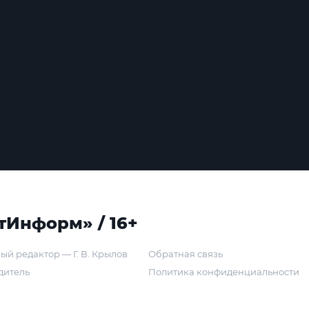
тИнформ» / 16+
ый редактор — Г. В. Крылов
Обратная связь
дитель
Политика конфиденциальности