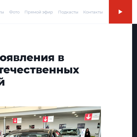
ты
Фото
Прямой эфир
Подкасты
Контакты
оявления в
отечественных
й