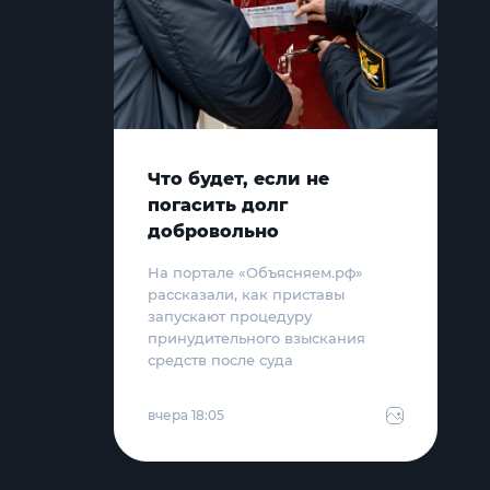
Что будет, если не
погасить долг
добровольно
На портале «Объясняем.рф»
рассказали, как приставы
запускают процедуру
принудительного взыскания
средств после суда
вчера 18:05