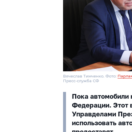
Вячеслав Тимченко. Фото:
Парла
Пресс-служба СФ
Пока автомобили 
Федерации. Этот 
Управделами Пре
использовать авт
предоставят