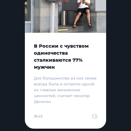
В России с чувством
одиночества
сталкиваются 77%
мужчин
Для большинства из них семья
всегда была и остаётся одной
из главных жизненных
ценностей, считает сенатор
Деньгин
18:45