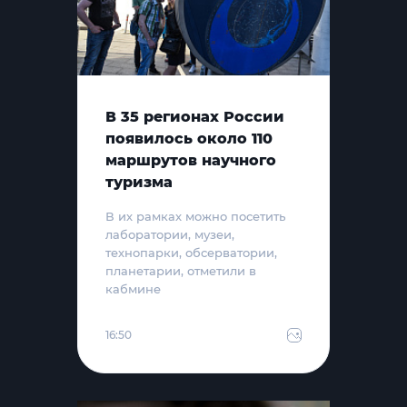
В 35 регионах России
появилось около 110
маршрутов научного
туризма
В их рамках можно посетить
лаборатории, музеи,
технопарки, обсерватории,
планетарии, отметили в
кабмине
16:50