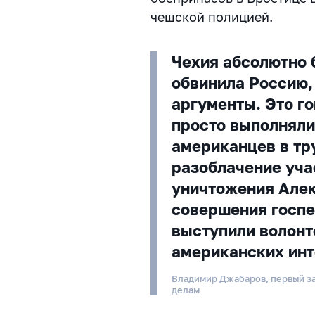
чешской полицией.
Чехия абсолютно 
обвинила Россию,
аргументы. Это го
просто выполнял
американцев в тр
разоблачение уча
уничтожения Але
совершения госпе
выступили волонт
американских ин
Владимир Джабаров, первый з
делам