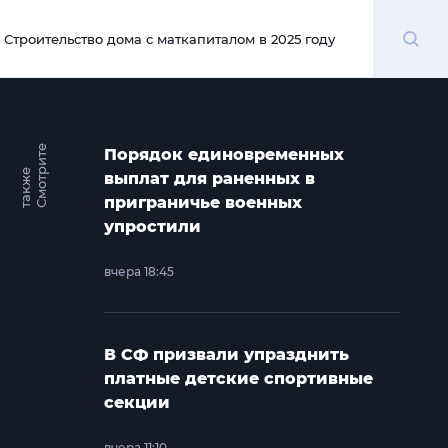
Поиск
Строительство дома с маткапиталом в 2025 году
00:00
С
м
о
т
и
т
е
т
а
к
ж
Порядок единовременных
р
е
выплат для раненных в
приграничье военных
упростили
вчера 18:45
В СФ призвали упразднить
платные детские спортивные
секции
вчера 11:10