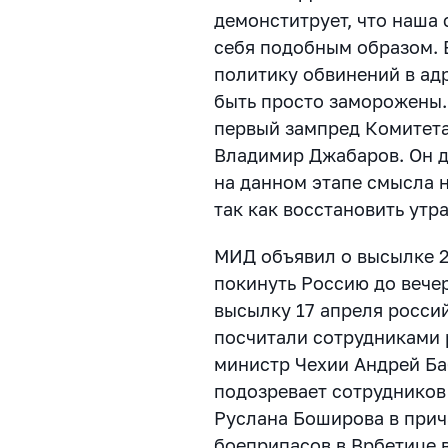
демонститрует, что наша 
себя подобным образом. 
политику обвинений в ад
быть
просто заморожены.
первый зампред Комитет
Владимир Джабаров. Он д
на данном этапе смысла н
так как восстановить утр
МИД объявил о высылке 
покинуть Россию до вечер
высылку 17 апреля росси
посчитали сотрудниками 
министр Чехии Андрей Ба
подозревает сотрудников
Руслана Боширова в прич
боеприпасов в Врбетице в