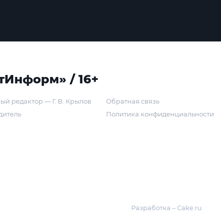
тИнформ» / 16+
ый редактор — Г. В. Крылов
Обратная связь
дитель
Политика конфиденциальности
Разработка – Cake.ru