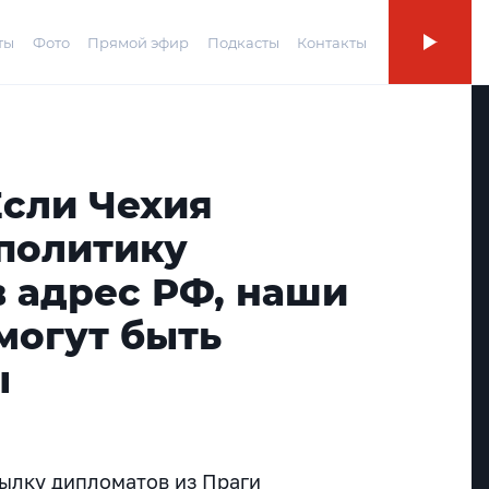
ты
Фото
Прямой эфир
Подкасты
Контакты
Если Чехия
политику
в адрес РФ, наши
могут быть
ы
ылку дипломатов из Праги