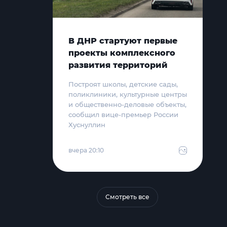
В ДНР стартуют первые
проекты комплексного
развития территорий
Построят школы, детские сады,
поликлиники, культурные центры
и общественно-деловые объекты,
сообщил вице-премьер России
Хуснуллин
вчера 20:10
Смотреть все