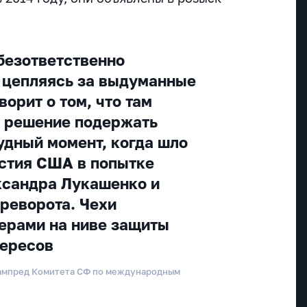
безответственно
 цепляясь за выдуманные
ворит о том, что там
и решение подержать
удный момент, когда шло
стия США в попытке
ксандра Лукашенко и
реворота. Чехи
ерами на ниве защиты
тересов
ампред Комитета СФ по международным