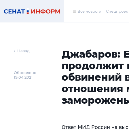
Все новости
Спецпроек
Джабаров: 
← Назад
продолжит 
Обновлено
обвинений 
19.04.2021
отношения 
заморожен
Ответ МИД России на выс