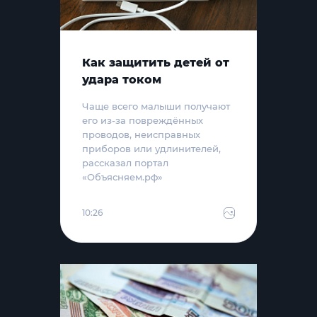
Как защитить детей от
удара током
Чаще всего малыши получают
его из-за повреждённых
проводов, неисправных
приборов или удлинителей,
рассказал портал
«Объясняем.рф»
10:26