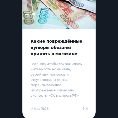
Какие повреждённые
купюры обязаны
принять в магазине
Главное, чтобы сохранилась
читаемость номинала,
серийных номеров и
отсутствовали пятна,
перекрывающие
изображение, отметили
эксперты «Объясняем.РФ»
вчера 19:26