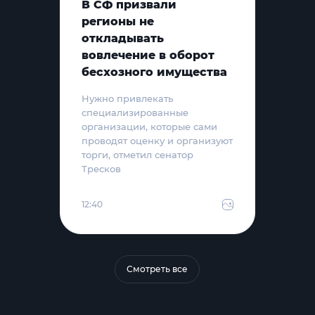
В СФ призвали
регионы не
откладывать
вовлечение в оборот
бесхозного имущества
Нужно привлекать
специализированные
организации, которые сами
проводят оценку и организуют
торги, отметил сенатор
Тресков
12:40
Смотреть все