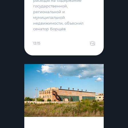
расходы на содержание
государственной,
региональной и
муниципальной
недвижимости, объяснил
сенатор Борщёв
13:15