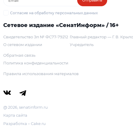
Отправить
Согласие на обработку персональных данных
Сетевое издание «СенатИнформ» / 16+
Свидетельство Эл № ФС77-79212
Главный редактор — Г. В. Крыл
О сетевом издании
Учредитель
Обратная связь
Политика конфиденциальности
Правила использования материалов
@ 2026, senatinform.ru
Карта сайта
Разработка – Cake.ru