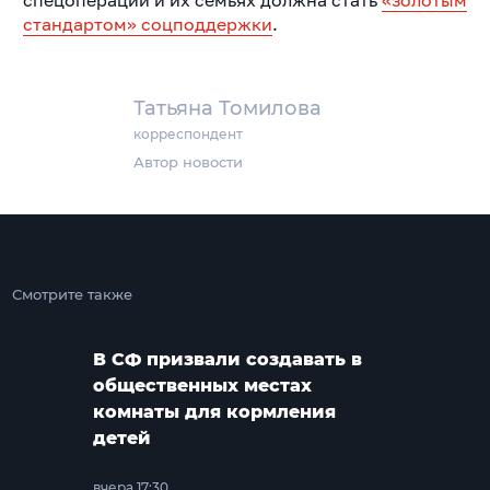
спецоперации и их семьях должна стать
«золотым
стандартом» соцподдержки
.
Татьяна Томилова
корреспондент
Автор новости
Смотрите также
В СФ призвали создавать в
общественных местах
комнаты для кормления
детей
вчера 17:30