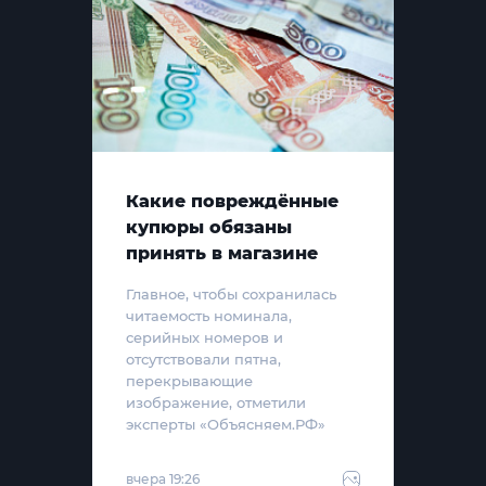
Какие повреждённые
купюры обязаны
принять в магазине
Главное, чтобы сохранилась
читаемость номинала,
серийных номеров и
отсутствовали пятна,
перекрывающие
изображение, отметили
эксперты «Объясняем.РФ»
вчера 19:26