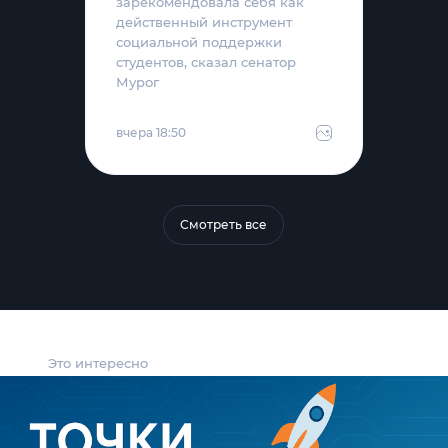
зарекомендовала себя как
действенный инструмент
социальной поддержки
студентов, сказал сенатор
Мурог
вчера 18:50
Смотреть все
Это интересно