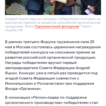
Андрей Яцкин вручил награды победителям конкурса на
соискание премии за развитие российской органической
продукции. Фото:
Парламентский фотоархив
/ Пресс-
служба СФ
В рамках третьего Форума тружеников села 25
мая в Москве состоялась церемония награждения
победителей конкурса на соискание премии за
развитие российской органической продукции.
Награды победителям вручил первый
зампредседателя Совета Федерации Андрей
Яцкин. Конкурс уже в пятый раз проводится под
эгидой Совета Федерации совместно с
Минсельхозом и Роскачеством при поддержке
Фонда «Органика».
В номинации «Регион-лидер по поддержке
органического производства» победителем стал