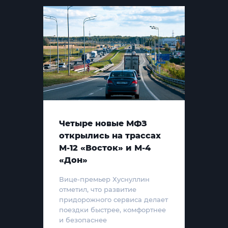
Четыре новые МФЗ
открылись на трассах
М-12 «Восток» и М-4
«Дон»
Вице-премьер Хуснуллин
отметил, что развитие
придорожного сервиса делает
поездки быстрее, комфортнее
и безопаснее