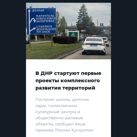
В ДНР стартуют первые
проекты комплексного
развития территорий
Построят школы, детские
сады, поликлиники,
культурные центры и
общественно-деловые
объекты, сообщил вице-
премьер России Хуснуллин