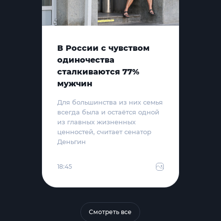
В России с чувством
одиночества
сталкиваются 77%
мужчин
Для большинства из них семья
всегда была и остаётся одной
из главных жизненных
ценностей, считает сенатор
Деньгин
18:45
Смотреть все