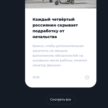
Каждый четвёртый
россиянин скрывает
подработку от
начальства
Важно, чтобы дополнительная
занятость не мешала
выполнению обязанностей на
основном месте работы, отметил
сенатор Деньгин
12:30
Смотреть все