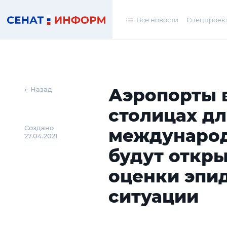
Все новости
Спецпроек
Аэропорты 
← Назад
столицах д
Создано
международ
27.04.2021
будут откры
оценки эпи
ситуации