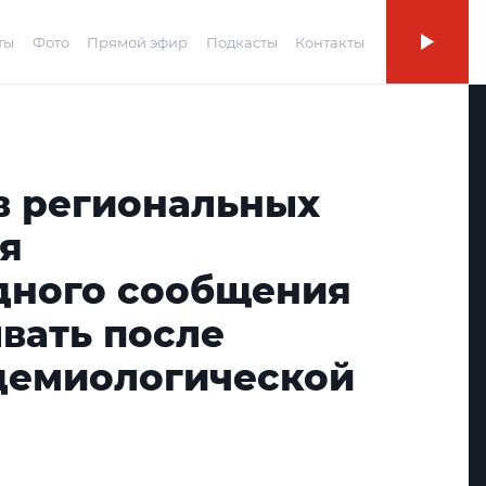
ты
Фото
Прямой эфир
Подкасты
Контакты
в региональных
ля
ного сообщения
вать после
демиологической