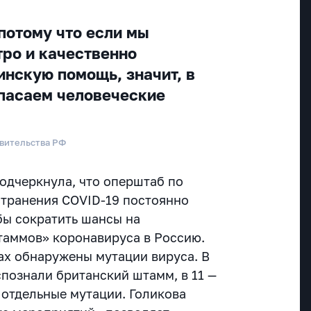
потому что если мы
тро и качественно
нскую помощь, значит, в
спасаем человеческие
авительства РФ
одчеркнула, что оперштаб по
транения COVID-19 постоянно
бы сократить шансы на
таммов» коронавируса в Россию.
нах обнаружены мутации вируса. В
аспознали британский штамм, в 11 —
 отдельные мутации. Голикова