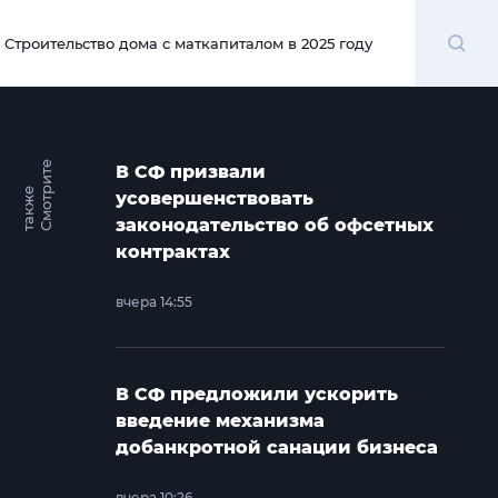
Поиск
Строительство дома с маткапиталом в 2025 году
00:00
С
м
о
т
и
т
е
т
а
к
ж
В СФ призвали
р
е
усовершенствовать
законодательство об офсетных
контрактах
вчера 14:55
В СФ предложили ускорить
введение механизма
добанкротной санации бизнеса
вчера 10:26