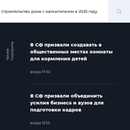
Поиск
Строительство дома с маткапиталом в 2025 году
00:00
С
м
о
т
и
т
е
т
а
к
ж
В СФ призвали создавать в
р
е
общественных местах комнаты
для кормления детей
вчера 17:30
В СФ призвали объединить
усилия бизнеса и вузов для
подготовки кадров
вчера 13:55