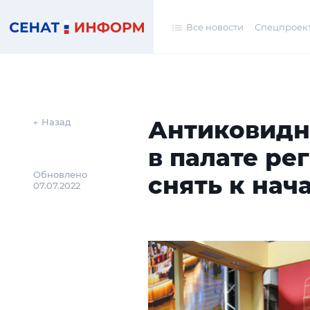
Все новости
Спецпроек
Антиковидн
← Назад
в палате ре
Обновлено
снять к нач
07.07.2022