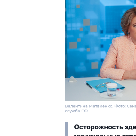
Валентина Матвиенко. Фото: Сен
служба СФ
Осторожность зде
минимальные огра