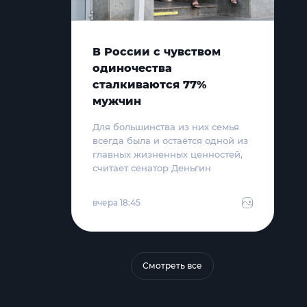
В России с чувством
одиночества
сталкиваются 77%
мужчин
Для большинства из них семья
всегда была и остаётся одной из
главных жизненных ценностей,
считает сенатор Деньгин
вчера 18:45
Смотреть все