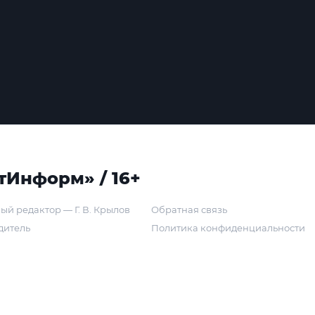
тИнформ» / 16+
ый редактор — Г. В. Крылов
Обратная связь
дитель
Политика конфиденциальности