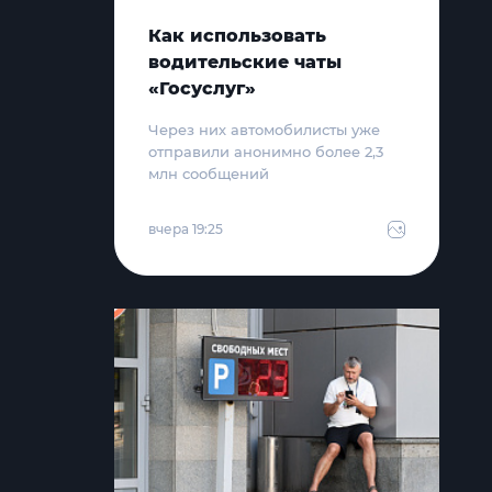
Как использовать
водительские чаты
«Госуслуг»
Через них автомобилисты уже
отправили анонимно более 2,3
млн сообщений
вчера 19:25