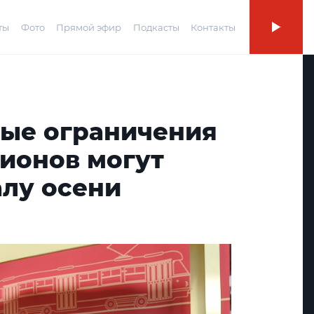
ты
Фото
Прямой эфир
Подкасты
Контакты
ые ограничения
гионов могут
алу осени