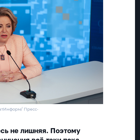
атИнформ/ Пресс-
сь не лишняя. Поэтому
ничения всё-таки пока