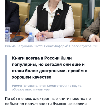
Римма Галушина. Фото: СенатИнформ/ Пресс-служба СФ
Книги всегда в России были
популярны, но сегодня они ещё и
стали более доступными, причём в
хорошем качестве
Римма Галушина, член Комитета СФ по науке,
образованию и культуре
По её мнению, электронные книги никогда не
побьют по популярности бумажные версии