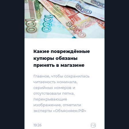
Какие повреждённые
купюры обязаны
принять в магазине
Главное, чтобы сохранилась
читаемость номинала,
серийных номеров и
отсутствовали пятна,
перекрывающие
изображение, отметили
эксперты «Объясняем.РФ»
19:26