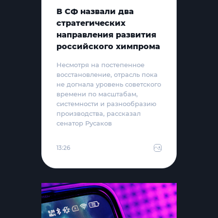
В СФ назвали два
стратегических
направления развития
российского химпрома
Несмотря на постепенное
восстановление, отрасль пока
не догнала уровень советского
времени по масштабам,
системности и разнообразию
производства, рассказал
сенатор Русаков
13:26