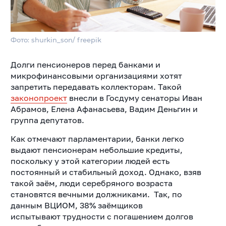
Фото: shurkin_son/ freepik
Долги пенсионеров перед банками и
микрофинансовыми организациями хотят
запретить передавать коллекторам. Такой
законопроект
внесли в Госдуму сенаторы Иван
Абрамов, Елена Афанасьева, Вадим Деньгин и
группа депутатов.
Как отмечают парламентарии, б
анки легко
выдают пенсионерам небольшие кредиты,
поскольку у этой категории людей есть
постоянный и стабильный доход. Однако, взяв
такой заём, люди серебряного возраста
становятся вечными должниками. Так, п
о
данным ВЦИОМ, 38% заёмщиков
испытывают
трудности с погашением долгов