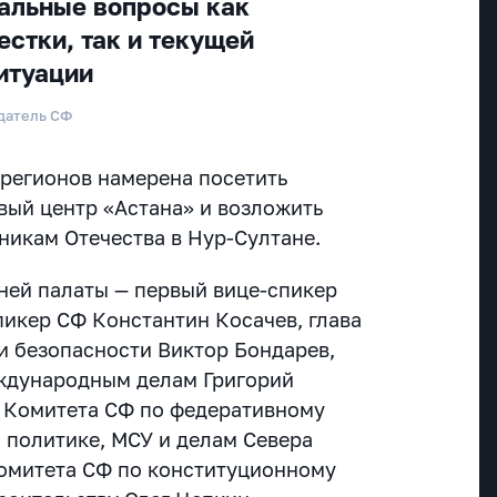
уальные вопросы как
естки, так и текущей
итуации
датель СФ
 регионов намерена посетить
ый центр «Астана» и возложить
никам Отечества в Нур-Султане.
хней палаты — первый вице-спикер
пикер СФ Константин Косачев, глава
и безопасности Виктор Бондарев,
еждународным делам Григорий
 Комитета СФ по федеративному
й политике, МСУ и делам Севера
омитета СФ по конституционному