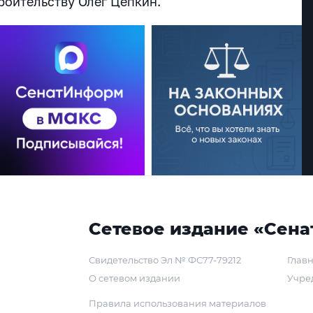
роительству Олег Цепкин.
Сетевое издание «Сена
Свидетельство Эл № ФС77-79212
Главн
О сетевом издании
Учре
Правила использования материалов