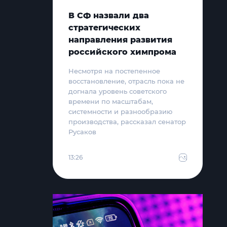
В СФ назвали два
стратегических
направления развития
российского химпрома
Несмотря на постепенное
восстановление, отрасль пока не
догнала уровень советского
времени по масштабам,
системности и разнообразию
производства, рассказал сенатор
Русаков
13:26