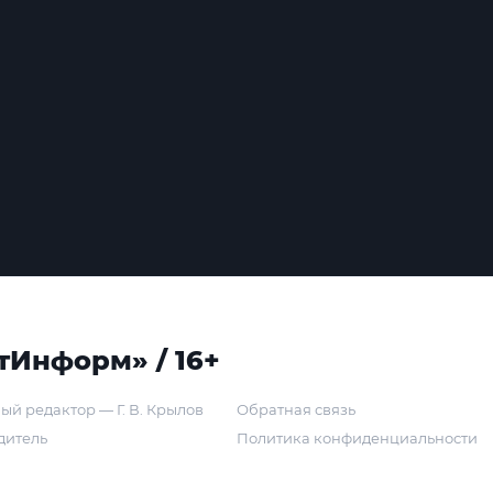
тИнформ» / 16+
ый редактор — Г. В. Крылов
Обратная связь
дитель
Политика конфиденциальности