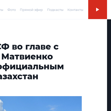
ты
Фото
Прямой эфир
Подкасты
Контакты
Ф во главе с
 Матвиенко
 официальным
азахстан