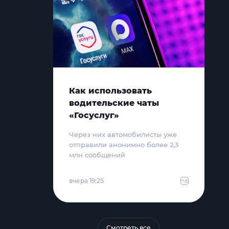
Как использовать
водительские чаты
«Госуслуг»
Через них автомобилисты уже
отправили анонимно более 2,3
млн сообщений
вчера 19:25
Смотреть все