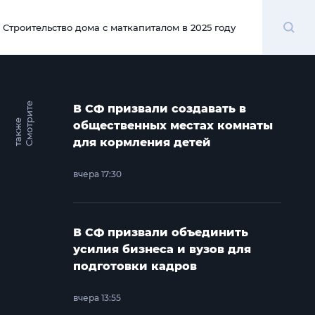
Поиск
Строительство дома с маткапиталом в 2025 году
00:00
С
м
о
т
и
т
е
т
а
к
ж
В СФ призвали создавать в
р
е
общественных местах комнаты
для кормления детей
вчера 17:30
В СФ призвали объединить
усилия бизнеса и вузов для
подготовки кадров
вчера 13:55