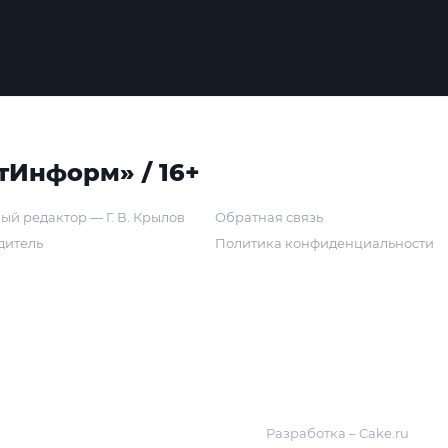
тИнформ» / 16+
ый редактор — Г. В. Крылов
Обратная связь
дитель
Политика конфиденциальности
Разработка – Cake.ru