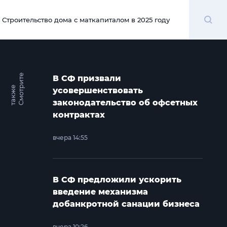
Поиск
Строительство дома с маткапиталом в 2025 году
00:00
С
м
о
т
и
т
е
т
а
к
ж
В СФ призвали
р
е
усовершенствовать
законодательство об офсетных
контрактах
вчера 14:55
В СФ предложили ускорить
введение механизма
добанкротной санации бизнеса
вчера 10:26