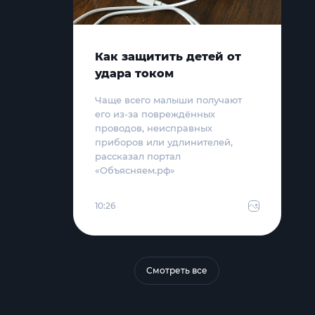
Как защитить детей от
удара током
Чаще всего малыши получают
его из-за повреждённых
проводов, неисправных
приборов или удлинителей,
рассказал портал
«Объясняем.рф»
10:26
Смотреть все