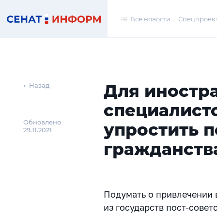
Все новости
Спецпроек
Для иностра
← Назад
специалист
Обновлено
упростить 
29.11.2021
гражданств
Подумать о привлечении в
из государств пост-совет