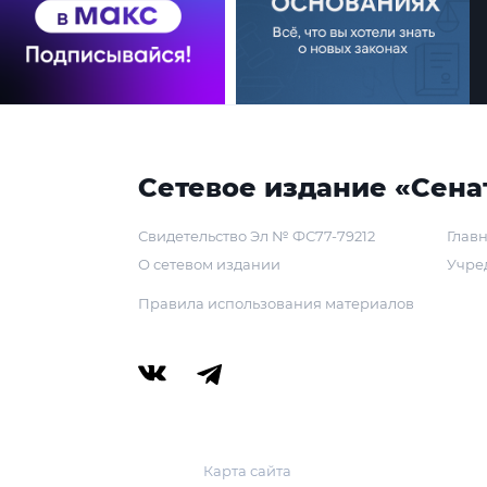
Сетевое издание «Сена
Свидетельство Эл № ФС77-79212
Главн
О сетевом издании
Учре
Правила использования материалов
Карта сайта