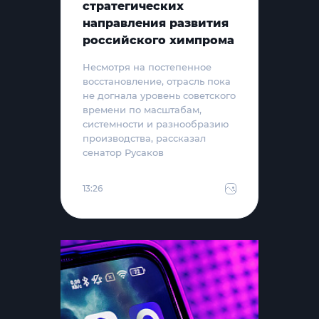
стратегических
направления развития
российского химпрома
Несмотря на постепенное
восстановление, отрасль пока
не догнала уровень советского
времени по масштабам,
системности и разнообразию
производства, рассказал
сенатор Русаков
13:26